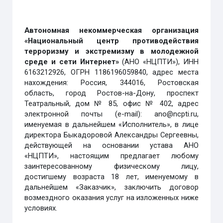
Автономная некоммерческая организация
«
Национальный центр противодействия
терроризму и экстремизму в молодежной
среде и сети Интернет»
(АНО «НЦПТИ»), ИНН
6163212926, ОГРН 1186196059840, адрес места
нахождения: Россия, 344016, Ростовская
область, город Ростов-на-Дону, проспект
Театральный, дом № 85, офис № 402, адрес
электронной почты (
e
-
mail
):
ano
@
ncpti.ru
,
именуемая в дальнейшем «Исполнитель», в лице
директора Быкадоровой Александры Сергеевны,
действующей на основании устава АНО
«НЦПТИ», настоящим предлагает любому
заинтересованному физическому лицу,
достигшему возраста 18 лет, именуемому в
дальнейшем «Заказчик», заключить договор
возмездного оказания услуг на изложенных ниже
условиях.